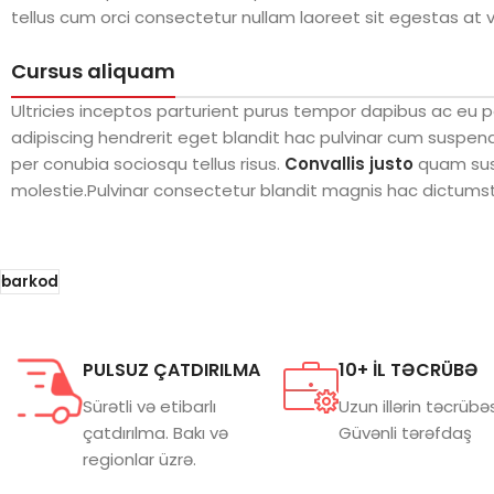
tellus cum orci consectetur nullam laoreet sit egestas at 
Cursus aliquam
Ultricies inceptos parturient purus tempor dapibus ac eu
adipiscing hendrerit eget blandit hac pulvinar cum suspend
per conubia sociosqu tellus risus.
Convallis justo
quam susp
molestie.Pulvinar consectetur blandit magnis hac dictums
barkod
PULSUZ ÇATDIRILMA
10+ İL TƏCRÜBƏ
Sürətli və etibarlı
Uzun illərin təcrübəs
çatdırılma. Bakı və
Güvənli tərəfdaş
regionlar üzrə.