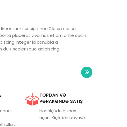
ondimentum suscipit nec.Class massa
 porta placerat vivamus etiam ante sociis
piscing integer id conubia a
duis scelerisque adipiscing.
A
TOPDAN VƏ
PƏRAKƏNDƏ SATIŞ
əmanət
Hər ölçüdə biznes
üçün. Kiçikdən böyüyə.
hsullar.