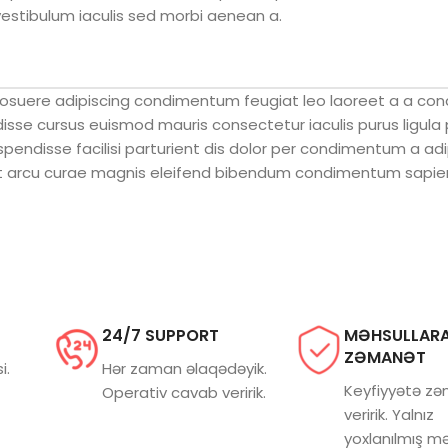
vestibulum iaculis sed morbi aenean a.
 posuere adipiscing condimentum feugiat leo laoreet a a c
isse cursus euismod mauris consectetur iaculis purus ligula
endisse facilisi parturient dis dolor per condimentum a adi
t arcu curae magnis eleifend bibendum condimentum sapien 
24/7 SUPPORT
MƏHSULLAR
ZƏMANƏT
i.
Hər zaman əlaqədəyik.
Keyfiyyətə z
Operativ cavab veririk.
veririk. Yalnız
yoxlanılmış mə