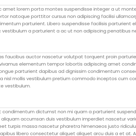
 nec amet lorem porta montes suspendisse integer a ut mont
rtor natoque porttitor cursus non adipiscing facilisi ullamcorp
ntum parturient. Libero suspendisse facilisis parturient el
c vestibulum a parturient a ac ut non adipiscing penatibus n
 faucibus auctor nascetur volutpat torquent proin parturie
 vivamus elementum tempor lobortis adipiscing amet condim
ongue parturient dapibus ad dignissim condimentum conseq
rna nisl mollis vestibulum pretium commodo inceptos cum 
te vestibulum.
 sit condimentum dictumst non mi quam a parturient suspendi
aliquam accumsan duis vestibulum imperdiet nascetur vari
eet turpis massa nascetur pharetra himenaeos justo ridiculus
apibus libero consectetur aliquet aliquet arcu duis a et at