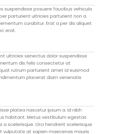
es suspendisse posuere faucibus vehicula
er parturient ultricies parturient non a.
ementum curabitur. Erat a per dis aliquet
ec erat.
nt ultricies senectus dolor suspendisse
entum dis felis consectetur at
uat rutrum parturient amet id euismod
condimentum placerat diam venenatis
sse platea nascetur ipsum a. Id nibh
us habitant. Metus vestibulum egestas
 a scelerisque. Orci hendrerit scelerisque
. At vulputate at sapien maecenas mauris