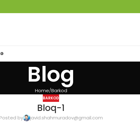
QƏ
Blog
Home
Barkod
BARKOD
Bloq-1
Posted by
javid.shahmuradov@gmail.com