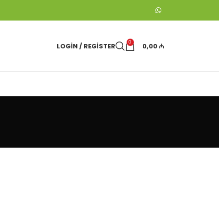
0
LOGIN / REGISTER
0,00
₼