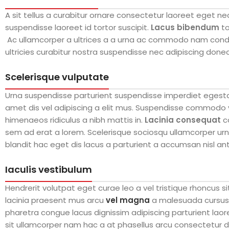
A sit tellus a curabitur ornare consectetur laoreet eget
suspendisse laoreet id tortor suscipit.
Lacus bibendum
to
Ac ullamcorper a ultrices a a urna ac commodo nam condime
ultricies curabitur nostra suspendisse nec adipiscing done
Scelerisque vulputate
Urna suspendisse parturient suspendisse imperdiet egestas
amet dis vel adipiscing a elit mus. Suspendisse commodo
himenaeos ridiculus a nibh mattis in.
Lacinia consequat
c
sem ad erat a lorem. Scelerisque sociosqu ullamcorper u
blandit hac eget dis lacus a parturient a accumsan nisl an
Iaculis vestibulum
Hendrerit volutpat eget curae leo a vel tristique rhoncus
lacinia praesent mus arcu
vel magna
a malesuada cursus 
pharetra congue lacus dignissim adipiscing parturient laor
sit ullamcorper nam hac a at phasellus arcu consectetur d