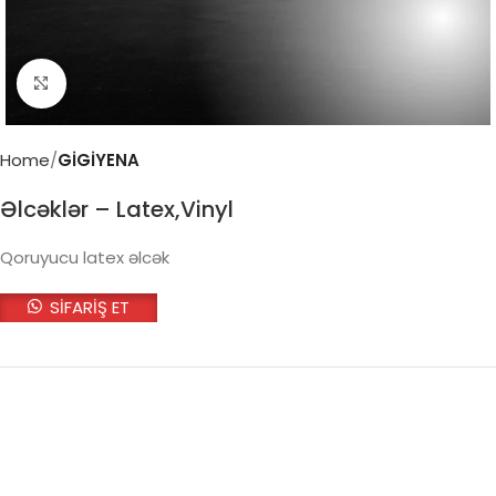
Click to enlarge
Home
GİGİYENA
Əlcəklər – Latex,Vinyl
Qoruyucu latex əlcək
SİFARİŞ ET