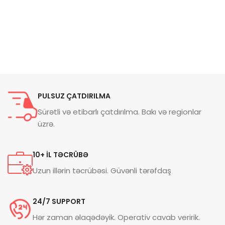
PULSUZ ÇATDIRILMA
Sürətli və etibarlı çatdırılma. Bakı və regionlar
üzrə.
10+ İL TƏCRÜBƏ
Uzun illərin təcrübəsi. Güvənli tərəfdaş
24/7 SUPPORT
Hər zaman əlaqədəyik. Operativ cavab veririk.