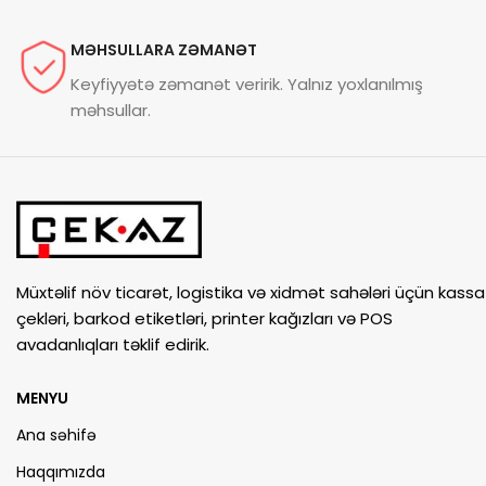
MƏHSULLARA ZƏMANƏT
Keyfiyyətə zəmanət veririk. Yalnız yoxlanılmış
məhsullar.
Müxtəlif növ ticarət, logistika və xidmət sahələri üçün kassa
çekləri, barkod etiketləri, printer kağızları və POS
avadanlıqları təklif edirik.
MENYU
Ana səhifə
Haqqımızda